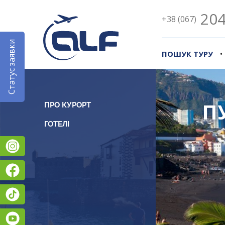
204
+38 (067)
Статус заявки
•
ПОШУК ТУРУ
П
ПРО КУРОРТ
Instagram
Facebook
TikTok
YouTube