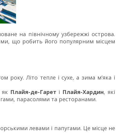
оване на північному узбережжі острова.
ами, що робить його популярним місцем
 року. Літо тепле і сухе, а зима м’яка і
и як
Плайя-де-Гарет
і
Плайя-Хардин
, які
нгами, парасолями та ресторанами.
 морськими левами і папугами. Це місце не