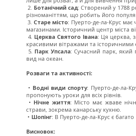
лише для розваг, а й для вивчення при
2.
Ботанічний сад
: Створений у 1788 р
різноманіттям, що робить його популя
3.
Старе місто
: Пуерто-де-ла-Крус має
магазинами. Історичний центр міста в
4.
Церква Святого Івана
: Ця церква, 
красивими вітражами та історичними 
5.
Парк Упсала
: Сучасний парк, який 
вид на океан.
Розваги та активності:
•
Водні види спорту
: Пуерто-де-ла-К
пропонують уроки для всіх рівнів.
•
Нічне життя
: Місто має жваве ніч
страви, зокрема канарську кухню.
•
Шопінг
: В Пуерто-де-ла-Крус є багат
Висновок: