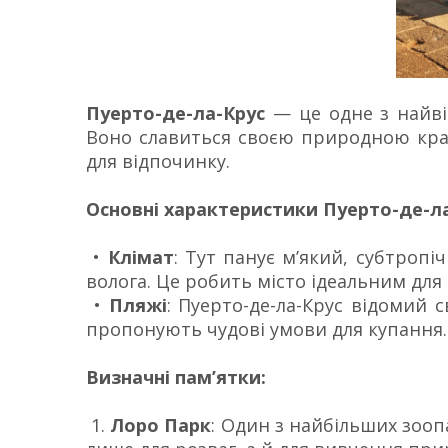
Пуерто-де-ла-Крус
— це одне з найві
Воно славиться своєю природною кра
для відпочинку.
Основні характеристики Пуерто-де-ла
•
Клімат
: Тут панує м’який, субтропі
волога. Це робить місто ідеальним для 
•
Пляжі
: Пуерто-де-ла-Крус відомий
пропонують чудові умови для купання.
Визначні пам’ятки:
1.
Лоро Парк
: Один з найбільших зооп