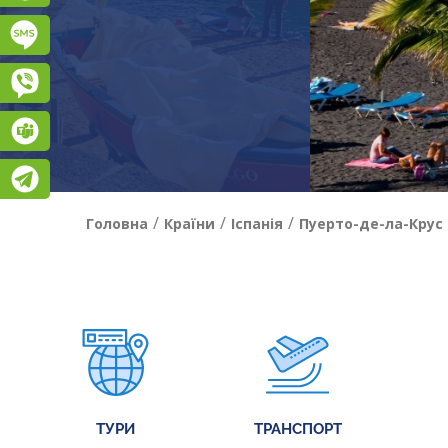
Підписатися на SMS розсилку
Viber
Teams
Telegram
/
/
/
Головна
Країни
Іспанія
Пуерто-де-ла-Крус
ТУРИ
ТРАНСПОРТ