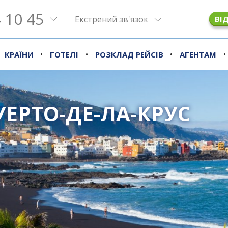
 10 45
Екстрений зв'язок
ВІ
•
•
•
•
КРАЇНИ
ГОТЕЛІ
РОЗКЛАД РЕЙСІВ
АГЕНТАМ
УЕРТО-ДЕ-ЛА-КРУС