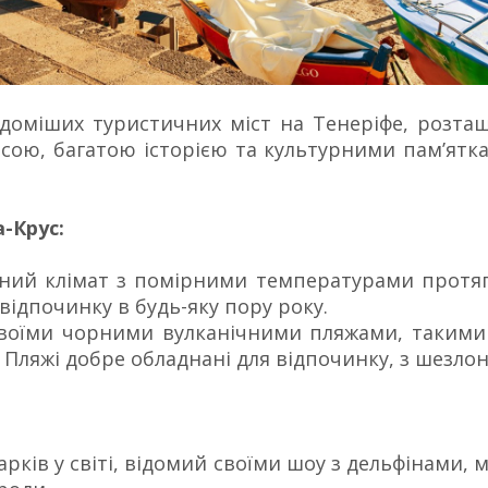
доміших туристичних міст на Тенеріфе, розташ
сою, багатою історією та культурними пам’ятк
-Крус:
чний клімат з помірними температурами протягом
відпочинку в будь-яку пору року.
 своїми чорними вулканічними пляжами, таким
 Пляжі добре обладнані для відпочинку, з шезло
арків у світі, відомий своїми шоу з дельфінами,