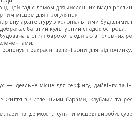
роди.
оці, цей сад є домом для численних видів рослин 
рним місцем для прогулянок.
 чарівну архітектуру з колоніальними будівлями
ідображає багатий культурний спадок острова.
збудована в стилі бароко, є однією з головних ре
елементами.
пропонує прекрасні зелені зони для відпочинку,
рус — ідеальне місце для серфінгу, дайвінгу та 
не життя з численними барами, клубами та ре
о магазинів, де можна купити місцеві вироби, суве