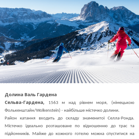
Долина Валь Гардена
Сельва-Гардена,
1563 м над рівнем моря, (німецькою
Фолькенштайн/Wolkenstein) - найбільше містечко долини.
Район катання входить до складу знаменитої Селла-Ронда.
Містечко ідеально розташоване по відношенню до трас та
підйомників. Майже до кожного готелю можна спуститися на