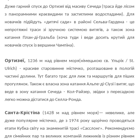
Дуже гарний спуск до Ортизеї від масиву Сечеда (траса йде лісом
з панорамними краєвидами та застиглими водоспадами). Для
новачків підійдуть «дитячі сади» в районі Сельва-Гардена - це
непротяжні траси зі зручною системою витягів, а також зона
катання План-ді-Гральба (хоча туди і веде досить крутий для
новачків спуск із вершини Чампіна).
Ортизеї,
1236 м над рівнем моря
(німецькою св. Ульріх / St.
Ulrich) - красиве старовинне містечко, розташоване в пологій
частині долини. Тут багато трас для лиж та маршрутів для піших
прогулянок. Також є власна зона катання Альпе-ді-Сіузі і витяг, що
веде в зону катання Сечеда - Кол-Райзер, звідки з пересадкою
легко можна дістатися до Селла-Ронда.
Санта-Крістіна
(1428 м над рівнем моря)— невелике, але
дуже популярне містечко, де з 1974 року щорічно проводяться
етапи Кубка світу на знаменитій трасі «Cасслонг». Рекомендуємо
для сімейних пар та великих компаній лижників із різним рівнем