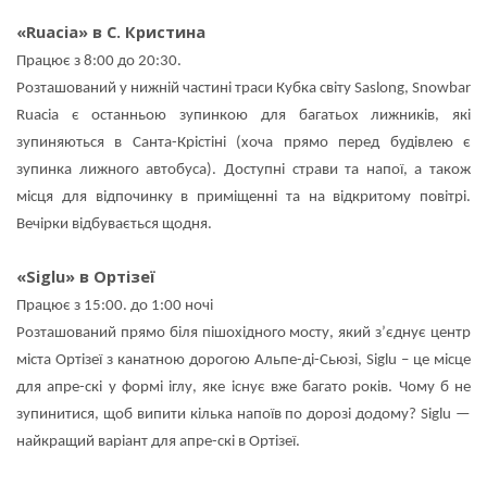
«Ruacia» в С. Кристина
Працює з 8:00 до 20:30.
Розташований у нижній частині траси Кубка світу Saslong, Snowbar
Ruacia є останньою зупинкою для багатьох лижників, які
зупиняються в Санта-Крістіні (хоча прямо перед будівлею є
зупинка лижного автобуса). Доступні страви та напої, а також
місця для відпочинку в приміщенні та на відкритому повітрі.
Вечірки відбувається щодня.
«Siglu» в Ортізеї
Працює з 15:00. до 1:00 ночі
Розташований прямо біля пішохідного мосту, який з’єднує центр
міста Ортізеї з канатною дорогою Альпе-ді-Сьюзі, Siglu – це місце
для апре-скі у формі іглу, яке існує вже багато років. Чому б не
зупинитися, щоб випити кілька напоїв по дорозі додому? Siglu —
найкращий варіант для апре-скі в Ортізеї.