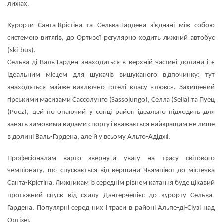
лижах.
Курорти Санта-Крістіна та Сельва-Гардена з'єднані між собою
системою витягів, до Ортизеї регулярно ходить лижний автобус
(ski-bus).
Сельва-ді-Валь-Гарден знаходиться в верхній частині долини і є
ідеальним місцем для шукачів вишуканого відпочинку: тут
знаходяться майже виключно готелі класу «люкс». Захищений
гірськими масивами Сассолунго (Sassolungo), Селла (Sella) та Пуец
(Puez), цей потопаючий у сонці район ідеально підходить для
занять зимовими видами спорту і вважається найкращим не лише
в долині Валь-Гардена, але й у всьому Альто-Адіджі.
Професіоналам варто звернути увагу на трасу світового
чемпіонату, що спускається від вершини Чьямпіної до містечка
Санта-Крістіна. Лижникам із середнім рівнем катання буде цікавий
протяжний спуск від схилу Дантерчепієс до курорту Сельва-
Гардена. Популярні серед них і траси в районі Альпе-ді-Сіузі над
Ортізеї.