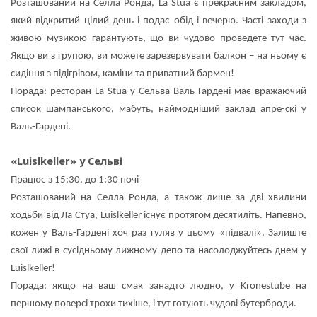
Розташований на Селла Ронда, La Stua є прекрасним закладом,
який відкритий цілий день і подає обід і вечерю. Часті заходи з
живою музикою гарантують, що ви чудово проведете тут час.
Якщо ви з групою, ви можете зарезервувати балкон – на ньому є
сидіння з підігрівом, каміни та приватний бармен!
Порада: ресторан La Stua у Сельва-Валь-Гардені має вражаючий
список шампанського, мабуть, наймодніший заклад апре-скі у
Валь-Гардені.
«Luislkeller» у Сельві
Працює з 15:30. до 1:30 ночі
Розташований на Селла Ронда, а також лише за дві хвилини
ходьби від Ла Стуа, Luislkeller існує протягом десятиліть. Напевно,
кожен у Валь-Гардені хоч раз гуляв у цьому «підвалі». Залиште
свої лижі в сусідньому лижному депо та насолоджуйтесь днем у
Luislkeller!
Порада: якщо на ваш смак занадто людно, у Kronestube на
першому поверсі трохи тихіше, і тут готують чудові бутерброди.