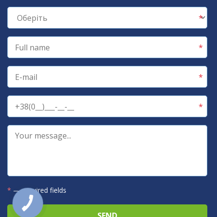
*
— required fields
КНОПКА
ЗВ'ЯЗКУ