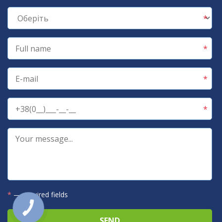
*
— required fields
КНОПКА
ЗВ'ЯЗКУ