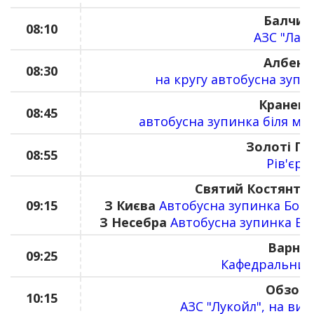
Балчик
08:10
АЗС "Лаф
Албена
08:30
на кругу автобусна зупи
Кранево
08:45
автобусна зупинка біля ма
Золоті Пі
08:55
Рів'єра
Святий Костянтин
09:15
З Києва
Автобусна зупинка Бота
З Несебра
Автобусна зупинка Бо
Варна
09:25
Кафедральний
Обзор
10:15
АЗС "Лукойл", на виїз