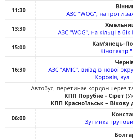
Вінниц
11:30
АЗС "WOG", напроти захі
Хмельниць
13:30
АЗС "WOG", на кільці в бік К
Кам’янець-Под
15:00
Кінотеатр "Ю
Чернівц
16:30
АЗС "AMIC", виїзд із нової окруж
Коровія, вул. Г
Автобус, перетинає кордон через так
КПП Порубне - Сірет
(Укр
КПП Красноїльськ – Вікову де
Констан
06:00
Зупинка групових 
Болгарі