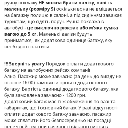
ручну поклажу
НЕ можна брати валізу, навіть
маленьку (розміру S)
оскільки вона не вміщається
на багажну полицю в салоні, а під сидінням заважає
туристам, що сідять поруч. Ручна поклажа в
автобусі -
це виключно рюкзак або м'яка сумка
вагою до 5 кг.
Маленькі валізи будуть
прийматися, як додаткова одиниця багажу, яку
необхідно сплатити.
!!!Зверніть увагу
Порядок оплати додаткового
багажу на автобусних рейсах компанії
Альф. Пасажир може завчасно (за день до виїзду не
пізніше 16:00) замовити провоз додаткового
багажу. Вартість одиниці додаткового багажу, яка
була замовлена завчасно - 1200 грн.
Додатковий багаж має ті ж обмеження по вазі та
габаритах, що і основний багаж. У разі відсутності
оплати додаткового багажу завчасно, пасажир
може сплатити його безпосередньо на посадці
перед рейсом, при наявності вільного місця в