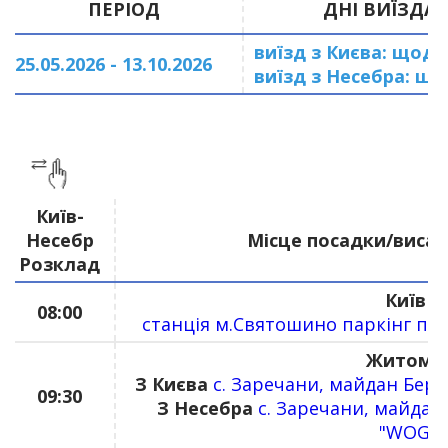
ПЕРІОД
ДНІ ВИЇЗДА
виїзд з Києва: щодн
25.05.2026 - 13.10.2026
виїзд з Несебра: щ
Київ-
Несебр
Місце посадки/висад
Розклад
Київ
08:00
станція м.Святошино паркінг під
Житоми
З Києва
с. Заречани, майдан Берди
09:30
З Несебра
с. Заречани, майдан 
"WOG"