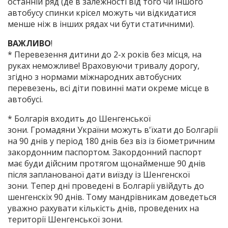
останній ряд (де в залежності від того чи іншого
автобусу спинки крісел можуть чи відкидатися
менше ніж в інших рядах чи бути статичними).
ВАЖЛИВО
!
* Перевезення дитини до 2-х років без місця, на
руках неможливе! Враховуючи тривалу дорогу,
згідно з нормами міжнародних автобусних
перевезень, всі діти повинні мати окреме місце в
автобусі.
* Болгарія входить до Шенгенської
зони. Громадяни України можуть в'їхати до Болгарії
на 90 днів у період 180 днів без віз із біометричним
закордонним паспортом. Закордонний паспорт
має буди дійсним протягом щонайменше 90 днів
після запланованої дати виїзду із Шенгенскої
зони. Тепер дні проведені в Болгарії увійдуть до
шенгенскіх 90 днів. Тому мандрівникам доведеться
уважно рахувати кількість днів, проведених на
території Шенгенської зони.