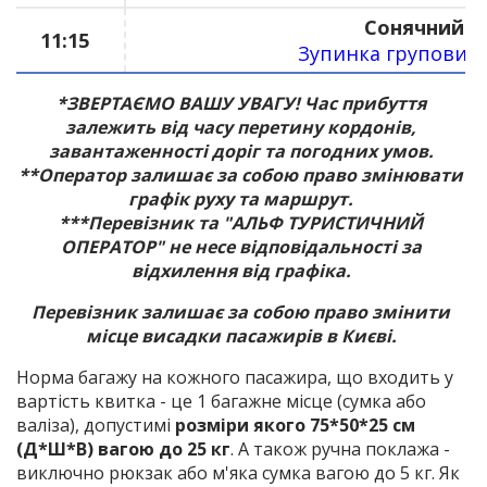
Сонячний Б
11:15
Зупинка групових 
*ЗВЕРТАЄМО ВАШУ УВАГУ! Час прибуття
залежить від часу перетину кордонів,
завантаженності доріг та погодних умов.
**Оператор залишає за собою право змінювати
графік руху та маршрут.
***Перевізник та "АЛЬФ ТУРИСТИЧНИЙ
ОПЕРАТОР" не несе відповідальності за
відхилення від графіка.
Перевізник залишає за собою право змінити
місце висадки пасажирів в Києві.
Норма багажу на кожного пасажира, що входить у
вартість квитка - це 1 багажне місце (сумка або
валіза), допустимі
розміри якого 75*50*25 см
(Д*Ш*В) вагою до 25 кг
. А також ручна поклажа -
виключно рюкзак або м'яка сумка вагою до 5 кг. Як