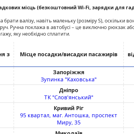
адкових місць (безкоштовний Wi-Fi, зарядки для гад
а брати валізу, навіть маленьку (розміру S), оскільки в
руч. Ручна поклажа в автобусі – це виключно рюкзак або 
ажу, яку необхідно сплатити.
ня з
Місце посадки/висадки пасажирів
ві
Запоріжжя
Зупинка "Каховська"
Дніпро
ТК "Слов'янський"
Кривий Ріг
95 квартал, маг. Антошка, проспект
Миру, 35
Миколаїв