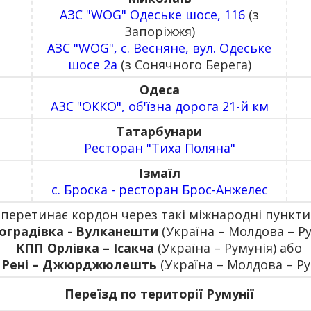
АЗС "WOG" Одеське шосе, 116
(з
Запоріжжя)
АЗС "WOG", с. Весняне, вул. Одеське
шосе 2а
(з Сонячного Берега)
Одеса
АЗС "ОККО", об'їзна дорога 21-й км
Татарбунари
Ресторан "Тиха Поляна"
Ізмаїл
с. Броска - ресторан Брос-Анжелес
 перетинає кордон через такі міжнародні пункти
оградівка - Вулканешти
(Україна – Молдова – Ру
КПП Орлівка – Ісакча
(Україна – Румунія) або
 Рені – Джюрджюлешть
(Україна – Молдова – Ру
Переїзд по території Румунії