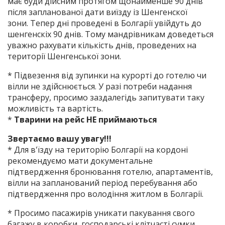
має буди дійсним протягом щонайменше 90 днів
після запланованої дати виїзду із Шенгенскої
зони. Тепер дні проведені в Болгарії увійдуть до
шенгенскіх 90 днів. Тому мандрівникам доведеться
уважно рахувати кількість днів, проведених на
території Шенгенської зони.
* Підвезення від зупинки на курорті до готелю чи
вілли не здійснюється. У разі потреби надання
трансферу, просимо заздалегідь запитувати таку
можливість та вартість.
*
Тварини на рейс НЕ приймаються
Звертаємо вашу увагу!!!
* Для в'їзду на територію Болгарії на кордоні
рекомендуємо мати документальне
підтвердження бронювання готелю, апартаментів,
вілли на запланований період перебування або
підтвердження про володіння житлом в Болгарії.
* Просимо пасажирів уникати пакування свого
багажу в коробки, господарські клітчасті сумки,