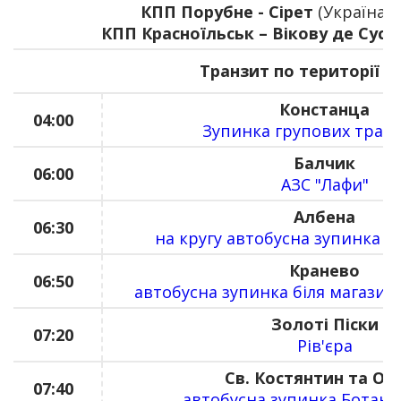
КПП Порубне - Сірет
(Україна –
КПП Красноїльськ – Вікову де Сус
(
Транзит по території Р
Констанца
04:00
Зупинка групових тран
Балчик
06:00
АЗС "Лафи"
Албена
06:30
на кругу автобусна зупинка (А
Кранево
06:50
автобусна зупинка біля магазин
Золоті Піски
07:20
Рів'єра
Св. Костянтин та Ол
07:40
автобусна зупинка Ботані