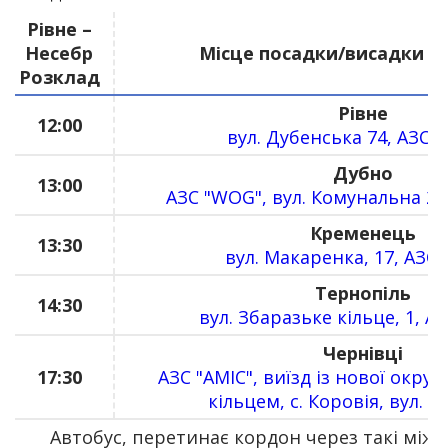
Рівне –
Несебр
Місце посадки/висадки п
Розклад
Рівне
12:00
вул. Дубенська 74, АЗС 
Дубно
13:00
АЗС "WOG", вул. Комунальна 2А
Кременець
13:30
вул. Макаренка, 17, АЗС
Тернопіль
14:30
вул. Збаразьке кільце, 1, А
Чернівці
17:30
АЗС "AMIC", виїзд із нової окру
кільцем, с. Коровія, вул. Г
Автобус, перетинає кордон через такі міжн