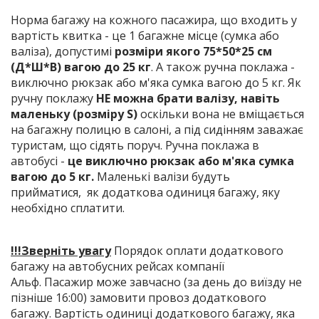
Норма багажу на кожного пасажира, що входить у
вартість квитка - це 1 багажне місце (сумка або
валіза), допустимі
розміри якого 75*50*25 см
(Д*Ш*В) вагою до 25 кг
. А також ручна поклажа -
виключно рюкзак або м'яка сумка вагою до 5 кг. Як
ручну поклажу
НЕ можна брати валізу, навіть
маленьку (розміру S)
оскільки вона не вміщається
на багажну полицю в салоні, а під сидінням заважає
туристам, що сідять поруч. Ручна поклажа в
автобусі -
це виключно рюкзак або м'яка сумка
вагою до 5 кг.
Маленькі валізи будуть
прийматися, як додаткова одиниця багажу, яку
необхідно сплатити.
!!!Зверніть увагу
Порядок оплати додаткового
багажу на автобусних рейсах компанії
Альф. Пасажир може завчасно (за день до виїзду не
пізніше 16:00) замовити провоз додаткового
багажу. Вартість одиниці додаткового багажу, яка