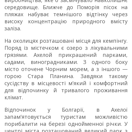
виробництва, яке б засмічувало навколишнє
середовище. Ближче до Поморія пісок на
пляжах набуває темнішого відтінку через
високу концентрацію природного вмісту
заліза.
На околицях розташовані місця для кемпінгу.
Поряд із містечком є озеро з лікувальними
грязями. Ахелой прикрашений парками,
садами, виноградниками. З одного боку
місто оточене Чорним морем, а з іншого —
горою Стара Планина. Завдяки такому
сусідству в місцевості м’який і комфортний
для відпочинку й тривалого проживання
клімат.
Відпочинок у Болгарії, в Ахелої
запам’ятовується туристам можливістю
порибалити на березі однойменної річки. У
центрі міста розташований великий парк з