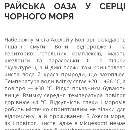
РАЙСЬКА ОАЗА У СЕРЦІ
ЧОРНОГО МОРЯ
Набережну міста Ахелой у Болгарії складають
піщані смуги. Вони відгороджені на
територіях готельних комплексів, мають
шезлонги та парасольки. Є не тільки
окультурені, а й дикі пляжі: там кришталево
чиста вода й краса природи, що захоплює.
Температура води влітку сягає +20 … +26 °C, а
повітря — +30 °C. Рідко показники бувають
вище. Взимку середня температура повітря
дорівнює +4 °C. Відсутність спеки і морозів
робить містечко сприятливим не тільки для
відпочинку, а й проживання. В Ахелої море,
як і повітря, чисте, адже в місцевості немає