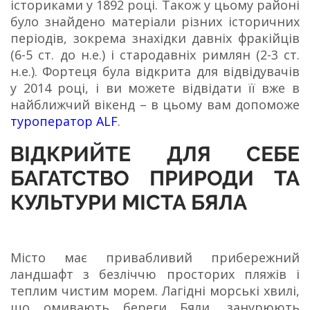
істориками у 1892 році. Також у цьому районі
було знайдено матеріали різних історичних
періодів, зокрема знахідки давніх фракійців
(6-5 ст. до н.е.) і стародавніх римлян (2-3 ст.
н.е.). Фортеця була відкрита для відвідувачів
у 2014 році, і ви можете відвідати її вже в
найближчий вікенд – в цьому вам допоможе
туроператор ALF
.
ВІДКРИЙТЕ ДЛЯ СЕБЕ
БАГАТСТВО ПРИРОДИ ТА
КУЛЬТУРИ МІСТА БЯЛА
Місто має привабливий прибережний
ландшафт з безліччю просторих пляжів і
теплим чистим морем. Лагідні морські хвилі,
що омивають береги Бяли, занурюють