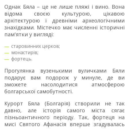
Однак Бяла – це не лише пляжі і вино. Вона
відома своєю культурою, цікавою
архітектурою і древніми археологічними
знахідками. Містечко має численні історичні
пам'ятки у вигляді:
старовинних церков;
монастирів;
фортець.
Прогулянка вузенькими вуличками Бяли
подарує вам подорож у минуле, де ви
зможете насолодитися атмосферою
болгарської самобутності.
Курорт Бяла (Болгарія) створили не так
давно, але історія самого міста сягає
пізньоантичного періоду. Так, фортеця на
мисі Святого Афанасія вперше згадувалась