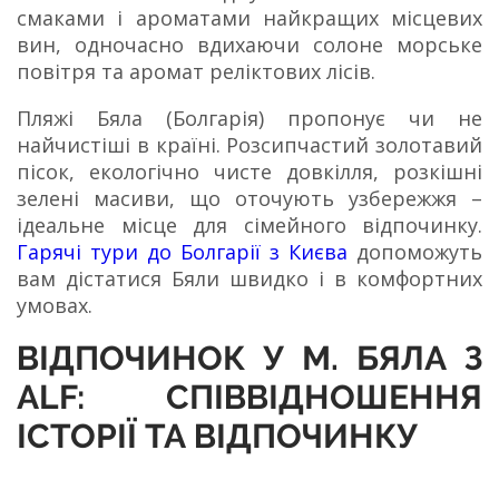
смаками і ароматами найкращих місцевих
вин, одночасно вдихаючи солоне морське
повітря та аромат реліктових лісів.
Пляжі Бяла (Болгарія) пропонує чи не
найчистіші в країні. Розсипчастий золотавий
пісок, екологічно чисте довкілля, розкішні
зелені масиви, що оточують узбережжя –
ідеальне місце для сімейного відпочинку.
Гарячі тури до Болгарії з Києва
допоможуть
вам дістатися Бяли швидко і в комфортних
умовах.
ВІДПОЧИНОК У М. БЯЛА З
ALF: СПІВВІДНОШЕННЯ
ІСТОРІЇ ТА ВІДПОЧИНКУ