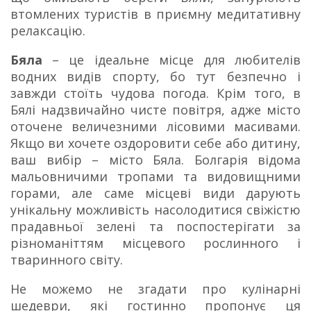
втомлених туристів в приємну медитативну
релаксацію.
Бяла
– це ідеальне місце для любителів
водних видів спорту, бо тут безпечно і
завжди стоїть чудова погода. Крім того, в
Бялі надзвичайно чисте повітря, адже місто
оточене величезними лісовими масивами.
Якщо ви хочете оздоровити себе або дитину,
ваш вибір – місто Бяла. Болгарія відома
мальовничими тропами та видовищними
горами, але саме місцеві види дарують
унікальну можливість насолодитися свіжістю
прадавньої зелені та поспостерігати за
різноманіттям місцевого рослинного і
тваринного світу.
Не можемо не згадати про кулінарні
шедеври, які гостинно пропонує ця