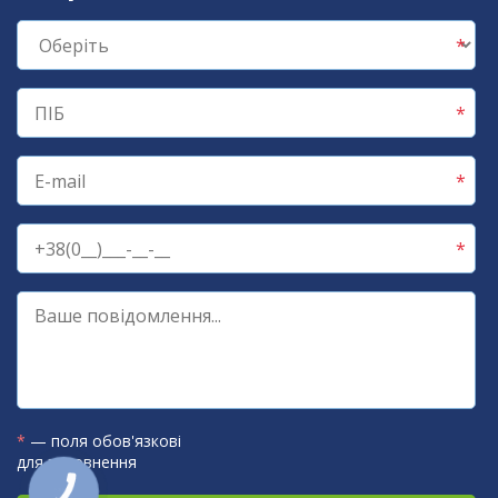
*
— поля обов'язкові
для заповнення
КНОПКА
ЗВ'ЯЗКУ