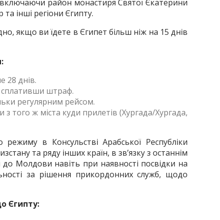
 включаючи район монастиря Святої Єкатерини
 та інші регіони Єгипту.
о, якщо ви їдете в Єгипет більш ніж на 15 днів
:
 28 днів.
о сплативши штраф.
льки регулярним рейсом.
з того ж міста куди прилетів (Хургада/Хургада,
 режиму в Консульстві Арабської Республіки
стану та ряду інших країн, в зв’язку з останнім
ді до Молдови навіть при наявності посвідки на
льності за рішення прикордонних служб, щодо
до Єгипту: