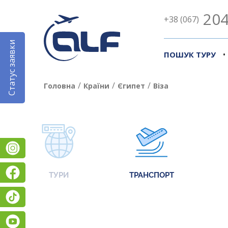
204
+38 (067)
Статус заявки
•
ПОШУК ТУРУ
/
/
/
Головна
Країни
Єгипет
Віза
Instagram
Facebook
ТУРИ
ТРАНСПОРТ
TikTok
YouTube