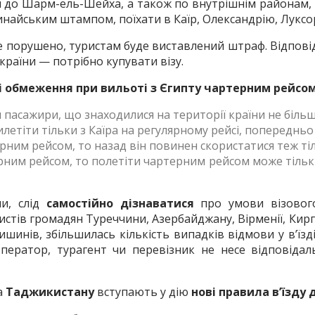
и до Шарм-ель-Шейха, а також по внутрішнім районам,
инайським штампом, поїхати в Каїр, Олександрію, Луксор
 порушено, туристам буде виставлений штраф. Відповідн
країни — потрібно купувати візу.
і обмеження при вильоті з Єгипту чартерним рейсом
 пасажири, що знаходилися на території країни не більше
илетіти тільки з Каїра на регулярному рейсі, попереднь
рним рейсом, то назад він повинен скористатися теж ті
ним рейсом, то полетіти чартерним рейсом може тільки 
ни, слід
самостійно дізнаватися
про умови візового
стів громадян Туреччини, Азербайджану, Вірменії, Киргиз
ишинів, збільшилась кількість випадків відмови у в’їз
ператор, турагент чи перевізник не несе відповіда
а
Таджикистану
вступають у дію
нові правила в’їзду 