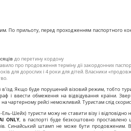
овим. По прильоту, перед проходженням паспортного кон
сяців
до перетину кордону
равило про продовження терміну дії закордонних паспор
оків для дорослих і 4 роки для дітей. Власники «продовж
во.
 в'їзд. Якщо буде порушений візовий режим, тобто тури
аф і ввести обмеження на відвідування країни. Зве
їни на чартерному рейсі неможливий. Туристам слід скор
Ель-Шейх) туристи можу не ставити візу і відповідно н
AI ONLY
, в паспорті буде безкоштовно проставлено 
нів. Синайський штамп не може бути продовженим. В