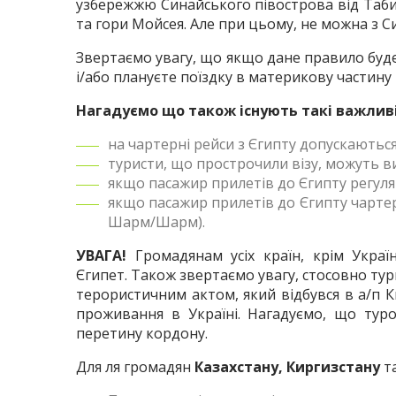
узбережжю Синайського півострова від Таб
та гори Мойсея. Але при цьому, не можна з С
Звертаємо увагу, що якщо дане правило буде
і/або плануєте поїздку в материкову частину 
Нагадуємо що також існують такі важлив
на чартерні рейси з Єгипту допускаються
туристи, що прострочили візу, можуть в
якщо пасажир прилетів до Єгипту регуля
якщо пасажир прилетів до Єгипту чартер
Шарм/Шарм).
УВАГА!
Громадянам усіх країн, крім Украї
Єгипет. Також звертаємо увагу, стосовно тури
терористичним актом, який відбувся в а/п К
проживання в Україні. Нагадуємо, що туро
перетину кордону.
Для ля громадян
Казахстану,
Киргизстану
т