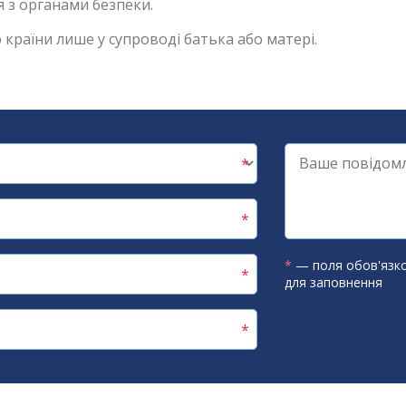
 з органами безпеки.
країни лише у супроводі батька або матері.
*
— поля обов'язко
для заповнення