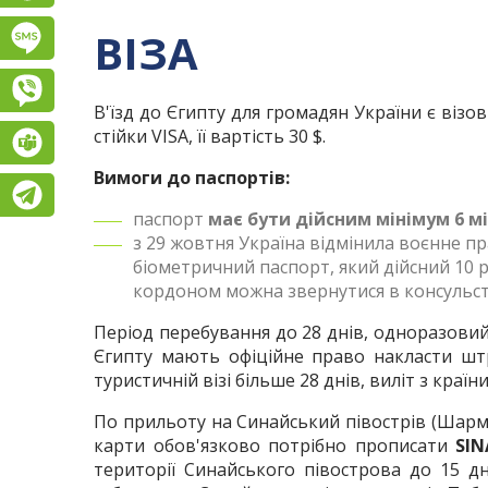
ВІЗА
Підписатися на SMS розсилку
Viber
В'їзд до Єгипту для громадян України є віз
стійки VISA, її вартість 30 $.
Teams
Вимоги до паспортів:
Telegram
паспорт
має бути дійсним мінімум 6 мі
з 29 жовтня Україна відмінила воєнне п
біометричний паспорт, який дійсний 10 р
кордоном можна звернутися в консульст
Період перебування до 28 днів, одноразовий
Єгипту мають офіційне право накласти штр
туристичній візі більше 28 днів, виліт з кра
По прильоту на Синайський півострів (Шарм-
карти обов'язково потрібно прописати
SIN
території Синайського півострова до 15 д