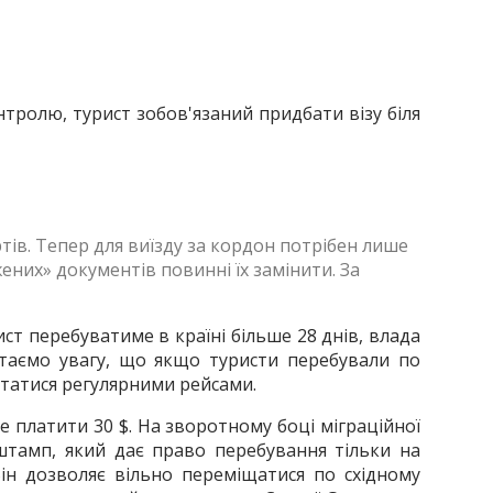
тролю, турист зобов'язаний придбати візу біля
тів. Тепер для виїзду за кордон потрібен лише
ених» документів повинні їх замінити. За
ст перебуватиме в країні більше 28 днів, влада
ртаємо увагу, що якщо туристи перебували по
истатися регулярними рейсами.
е платити 30 $. На зворотному боці міграційної
штамп, який дає право перебування тільки на
ін дозволяє вільно переміщатися по східному