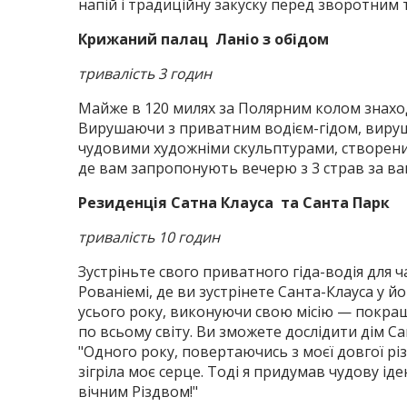
напій і традиційну закуску перед зворотним
Крижаний палац Ланіо з обідом
тривалість 3 годин
Майже в 120 милях за Полярним колом знаходи
Вирушаючи з приватним водієм-гідом, вируш
чудовими художніми скульптурами, створеними
де вам запропонують вечерю з 3 страв за ва
Резиденція Сатна Клауса та Санта Парк
тривалість 10 годин
Зустріньте свого приватного гіда-водія для 
Рованіемі, де ви зустрінете Санта-Клауса у 
усього року, виконуючи свою місію — покращ
по всьому світу. Ви зможете дослідити дім С
"Одного року, повертаючись з моєї довгої рі
зігріла моє серце. Тоді я придумав чудову іде
вічним Різдвом!"