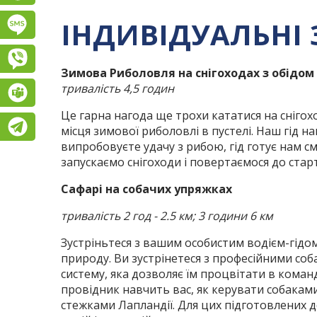
ІНДИВІДУАЛЬНІ 
Підписатися на SMS розсилку
Viber
Зимова Риболовля на снігоходах з обідом
тривалість 4,5 годин
Teams
Це гарна нагода ще трохи кататися на снігох
Telegram
місця зимової риболовлі в пустелі. Наш гід н
випробовуєте удачу з рибою, гід готує нам с
запускаємо снігоходи і повертаємося до стар
Сафарі на собачих упряжках
тривалість 2 год - 2.5 км; 3 години 6 км
Зустріньтеся з вашим особистим водієм-гідом 
природу. Ви зустрінетеся з професійними соб
систему, яка дозволяє їм процвітати в коман
провідник навчить вас, як керувати собакам
стежками Лапландії. Для цих підготовлених 