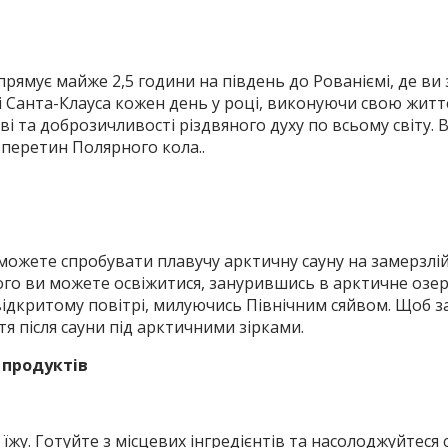
ямує майже 2,5 години на південь до Рованіємі, де ви з
лі Санта-Клауса кожен день у році, виконуючи свою житт
і та доброзичливості різдвяного духу по всьому світу. 
 перетин Полярного кола..
можете спробувати плавучу арктичну сауну на замерзлій
ього ви можете освіжитися, занурившись в арктичне озеро
а відкритому повітрі, милуючись Північним сяйвом. Щоб 
я після сауни під арктичними зірками.
 продуктів
з їжу. Готуйте з місцевих інгредієнтів та насолоджуйтес