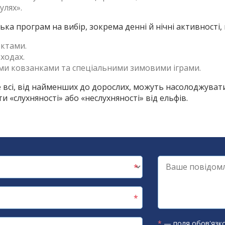
улях».
лька програм на вибір, зокрема денні й нічні активност
ектами.
оходах.
ими ковзанками та спеціальними зимовими іграми.
е всі, від найменших до дорослих, можуть насолоджуват
и «слухняності» або «неслухняності» від ельфів.
*
— поля обов'язко