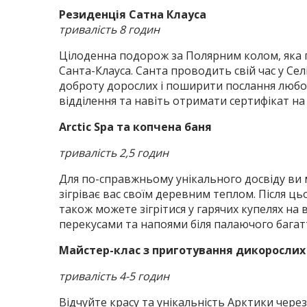
Резиденція Сатна Клауса
тривалість 8 годин
Цілоденна подорож за Полярним колом, яка пр
Санта-Клауса. Санта проводить свій час у Се
доброту дорослих і поширити послання любов
відділення та навіть отримати сертифікат на
Arctic Spa та копчена баня
тривалість 2,5 годин
Для по-справжньому унікального досвіду ви 
зігріває вас своїм деревним теплом. Після ц
також можете зігрітися у гарячих купелях н
перекусами та напоями біля палаючого багатт
Майстер-клас з приготування дикорослих
тривалість 4-5 годин
Відчуйте красу та унікальність Арктики чере