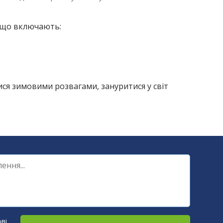
і, що включають:
ися зимовими розвагами, зануритися у світ
ві