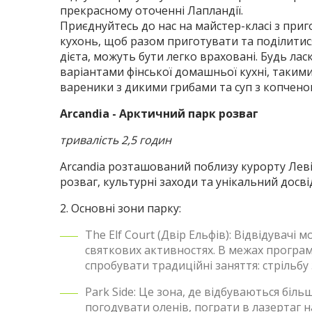
прекрасному оточенні Лапландії.
Приєднуйтесь до нас на майстер-класі з приго
кухонь, щоб разом приготувати та поділитися
дієта, можуть бути легко враховані. Будь лас
варіантами фінської домашньої кухні, такими
вареники з дикими грибами та суп з копченого
Arcandia - Арктичний парк розваг
тривалість 2,5 годин
Arcandia розташований поблизу курорту Леві в
розваг, культурні заходи та унікальний досві
2. Основні зони парку:
The Elf Court (Двір Ельфів): Відвідувачі
святкових активностях. В межах програми
спробувати традиційні заняття: стрільбу 
Park Side: Це зона, де відбуваються біль
погодувати оленів, пограти в лазертаг н