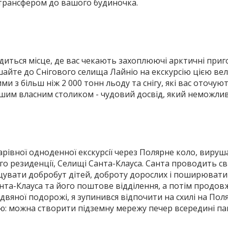
 трансфером до вашого будиночка.
ться місце, де вас чекають захоплюючі арктичні пригод
айте до Снігового селища Лайніо на екскурсію цією в
 з більш ніж 2 000 тонн льоду та снігу, які вас оточу
шим власним столиком - чудовий досвід, який неможлив
чарівної одноденної екскурсії через Полярне коло, виру
його резиденції, Селищі Санта-Клауса. Санта проводить с
увати добробут дітей, доброту дорослих і поширювати п
анта-Клауса та його поштове відділення, а потім продов
здвяної подорожі, я зупинився відпочити на схилі на По
ю: можна створити підземну мережу печер всередині пагор