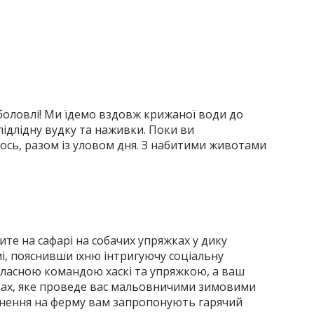
иболовлі! Ми їдемо вздовж крижаної води до
підлідну вудку та наживки. Поки ви
мось, разом із уловом дня. З набитими животами
ите на сафарі на собачих упряжках у дику
мі, пояснивши їхню інтригуючу соціальну
 власною командою хаскі та упряжкою, а ваш
жках, яке проведе вас мальовничими зимовими
ернення на ферму вам запропонують гарячий