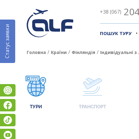
204
+38 (067)
Статус заявки
•
ПОШУК ТУРУ
/
/
/
Головна
Країни
Фінляндія
Індивідуальні з 
Instagram
Facebook
ТУРИ
ТРАНСПОРТ
TikTok
YouTube