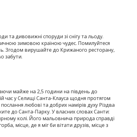
и та дивовижні споруди зі снігу та льоду.
еличною зимовою країною чудес. Помилуйтеся
ють. Згодом вирушайте до Крижаного ресторану,
о забути.
шаючи майже на 2,5 години на південь до
вій час у Селищі Санта-Клауса щодня протягом
ослання любові та добрих намірів духу Різдва
жите до Санта-Парку. У власних словах Санти:
лярному колі. Його мальовнича природа справді
ба, місце, де я міг би вітати друзів, місце з