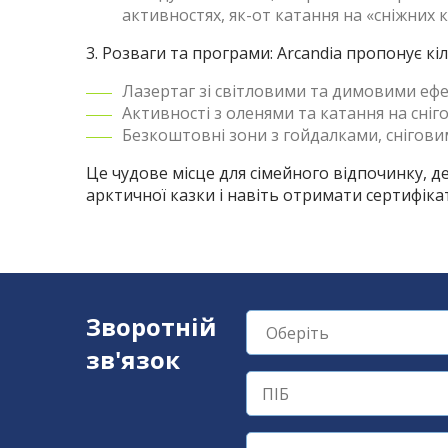
активностях, як-от катання на «сніжних к
3. Розваги та програми: Arcandia пропонує кі
Лазертаг зі світловими та димовими еф
Активності з оленями та катання на сніг
Безкоштовні зони з гойдалками, снігов
Це чудове місце для сімейного відпочинку, д
арктичної казки і навіть отримати сертифікат
Зворотній
зв'язок