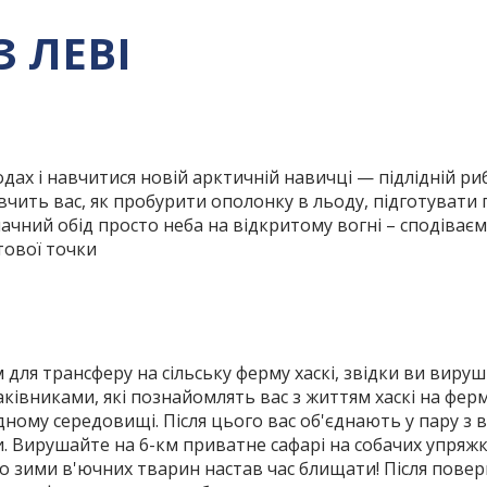
З ЛЕВІ
одах і навчитися новій арктичній навичці — підлідній р
авчить вас, як пробурити ополонку в льоду, підготувати 
мачний обід просто неба на відкритому вогні – сподіває
тової точки
для трансферу на сільську ферму хаскі, звідки ви вируш
аківниками, які познайомлять вас з життям хаскі на фер
дному середовищі. Після цього вас об'єднають у пару з
и. Вирушайте на 6-км приватне сафарі на собачих упря
до зими в'ючних тварин настав час блищати! Після пов