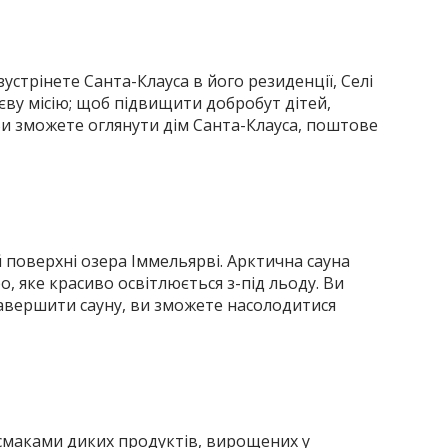
устрінете Санта-Клауса в його резиденції, Селі
єву місію; щоб підвищити добробут дітей,
Ви зможете оглянути дім Санта-Клауса, поштове
 поверхні озера Іммельярві. Арктична сауна
, яке красиво освітлюється з-під льоду. Ви
завершити сауну, ви зможете насолодитися
я смаками диких продуктів, вирощених у