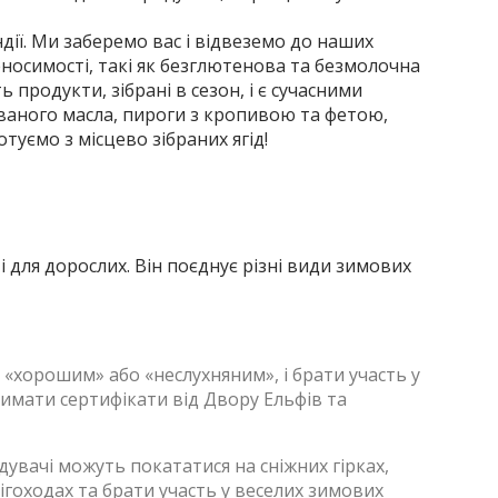
ндії. Ми заберемо вас і відвеземо до наших
еносимості, такі як безглютенова та безмолочна
 продукти, зібрані в сезон, і є сучасними
ованого масла, пироги з кропивою та фетою,
туємо з місцево зібраних ягід!
і для дорослих. Він поєднує різні види зимових
в «хорошим» або «неслухняним», і брати участь у
римати сертифікати від Двору Ельфів та
ідувачі можуть покататися на сніжних гірках,
нігоходах та брати участь у веселих зимових