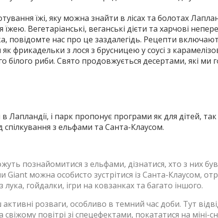
тування їжі, яку можна знайти в лісах та болотах Лапла
 їжею. Вегетаріанські, веганські дієти та харчові непер
ка, повідомте нас про це заздалегідь. Рецепти включають
 як фрикадельки з лося з брусницею у соусі з карамеліз
 білого риби. Свято продовжується десертами, які ми го
 Лапландії, і парк пропонує програми як для дітей, так 
д спілкування з ельфами та Санта-Клаусом.
 можуть познайомитися з ельфами, дізнатися, хто з них бу
 Giant можна особисто зустрітися із Санта-Клаусом, от
з лука, гойдалки, ігри на ковзанках та багато іншого.
ш активні розваги, особливо в темний час доби. Тут відв
а свіжому повітрі зі спецефектами, покататися на міні-с