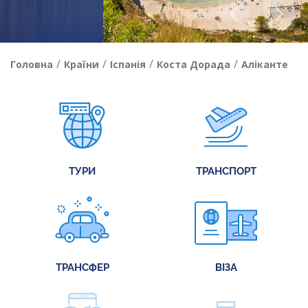
/
/
/
/
Головна
Країни
Іспанія
Коста Дорада
Аліканте
ТУРИ
ТРАНСПОРТ
ТРАНСФЕР
ВІЗА