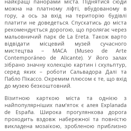
найкращі панорами міста. Піднятися сюди
можна на платному ліфті, вбудованому в
гору, а ось за вхід на територію будівлі
платити не доведеться. Спускатись до міста
рекомендується дорогою, що пролягає через
мальовничий парк de La Ereta. Також варто
відвідати місцевий музей сучасного
мистецтва – MACA (Museo de Arte
Contemporáneo de Alicante). У його залах
зібрано значну колекцію картин і скульптур,
серед яких – роботи Сальвадора Далі та
Пабло Пікассо. Окремим плюсом є те, що вхід
до музею безкоштовний.
Візитною карткою міста та однією з
найпопулярніших пам'яток є алея Explanada
de España. Широка прогулянкова дорога
проходить вздовж набережної та повністю
викладена мозаїкою, зробленою приблизно