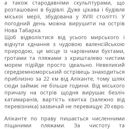
а також стародавніми скульптурами, що
розташовані в будівлі. Дуже цікава і будівля
міської мерії, збудована у XVIII столітті. У
погодний день можна вирушити на острів
Нова Табарка.
Щоб відволіктися від усього мирського і
відчути єднання з чудовою валенсійською
природою, це місце із чарівними бухтами,
гротами та пляжами з кришталево чистим
морем підійде просто ідеально. Невеликий
середземноморський острівець знаходиться
приблизно за 22 км від Аліканте, тому шлях
сюди займає не більше години. Від міського
причалу на острів щодня вирушає безліч
катамаранів, вартість квитка (залежно від
перевізника) зазвичай не перевищує 20 євро.
Аліканте по праву пишається численними
піщаними пляжами. За чистоту та