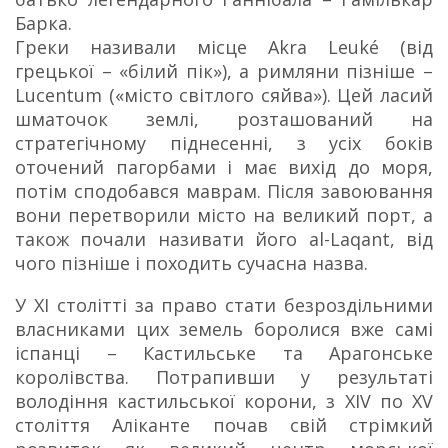
Барка.
Греки називали місце Akra Leuké (від
грецької – «білий пік»), а римляни пізніше –
Lucentum («місто світлого сяйва»). Цей ласий
шматочок землі, розташований на
стратегічному піднесенні, з усіх боків
оточений пагорбами і має вихід до моря,
потім сподобався маврам. Після завоювання
вони перетворили місто на великий порт, а
також почали називати його al-Laqant, від
чого пізніше і походить сучасна назва.
У XI столітті за право стати безроздільними
власниками цих земель боролися вже самі
іспанці – Кастильське та Арагонське
королівства. Потрапивши у результаті
володіння кастильської корони, з XIV по XV
століття Аліканте почав свій стрімкий