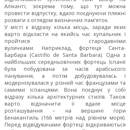
Аліканті, зокрема тому, що тут можна
провести відпустку, вдало поєднуючи пляжні
розваги з оглядом визначних пам'яток.
У місті є відразу кілька місць, заради яких
варто відкласти на якийсь час купальник і
пройтися стародавніми
вуличками. Наприклад, фортеця Санта-
Барбара (Castillo de Santa Barbara). Одна з
найбільших середньовічних фортець Іспанії
була побудована за часів арабського
панування, а потім добудовувалась і
модернізувалася у різний час французами та
самими іспанцями. Вона поєднує у собі
відразу кілька архітектурних стилів. Також
варто відзначити її вдале місце
розташування – на вершині гори
Бенакантиль (166 метрів над рівнем моря).
Перед відвідувачами фортеці відкриваються