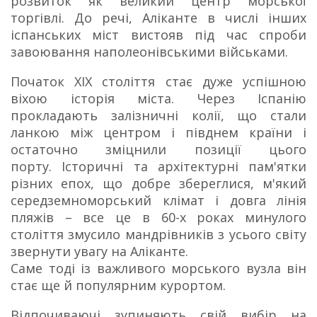
розвиток як великий центр морської
торгівлі. До речі, Аліканте в числі інших
іспанських міст вистояв під час спроби
завоювання наполеонівськими військами.
Початок ХІХ століття стає дуже успішною
віхою історія міста. Через Іспанію
прокладають залізничні колії, що стали
ланкою між центром і півднем країни і
остаточно зміцнили позиції цього
порту. Історичні та архітектурні пам'ятки
різних епох, що добре збереглися, м'який
середземноморський клімат і довга лінія
пляжів – все це в 60-х роках минулого
століття змусило мандрівників з усього світу
звернути увагу на Аліканте.
Саме тоді із важливого морського вузла він
стає ще й популярним курортом.
Відпочиваючі зупиняють свій вибір на