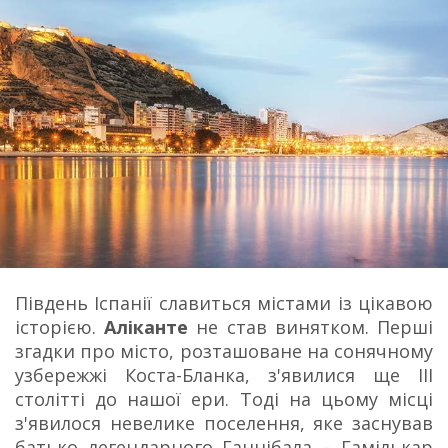
Південь Іспанії славиться містами із цікавою
історією.
Аліканте
не став винятком. Перші
згадки про місто, розташоване на сонячному
узбережжі Коста-Бланка, з'явилися ще III
столітті до нашої ери. Тоді на цьому місці
з'явилося невелике поселення, яке заснував
батько легендарного Ганнібала – Гамількар