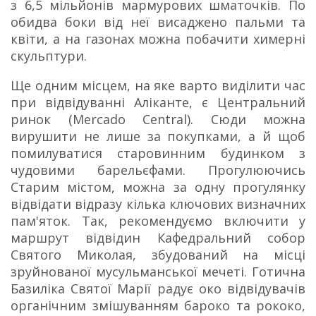
з 6,5 мільйонів мармурових шматочків. По
обидва боки від неї висаджено пальми та
квіти, а на газонах можна побачити химерні
скульптури.
Ще одним місцем, на яке варто виділити час
при відвідуванні Аліканте, є Центральний
ринок (Mercado Central). Сюди можна
вирушити не лише за покупками, а й щоб
помилуватися старовинним будинком з
чудовими барельєфами. Прогулюючись
Старим містом, можна за одну прогулянку
відвідати відразу кілька ключових визначних
пам'яток. Так, рекомендуємо включити у
маршрут відвідин Кафедральний собор
Святого Миколая, збудований на місці
зруйнованої мусульманської мечеті. Готична
Базиліка Святої Марії радує око відвідувачів
органічним змішуванням бароко та рококо,