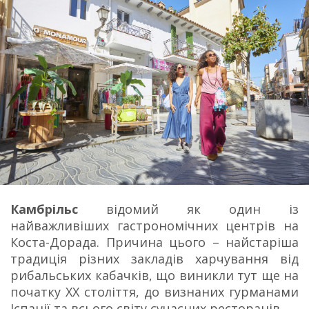
Камбрільс
відомий як один із
найважливіших гастрономічних центрів на
Коста-Дорада. Причина цього – найстаріша
традиція різних закладів харчування від
рибальських кабачків, що виникли тут ще на
початку XX століття, до визнаних гурманами
Іспанії та всього світу сучасних ресторанів.