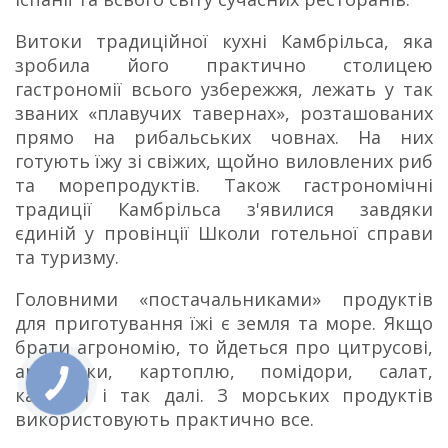
Витоки традиційної кухні Камбрільса, яка
зробила його практично столицею
гастрономії всього узбережжя, лежать у так
званих «плавучих тавернах», розташованих
прямо на рибальських човнах. На них
готують їжу зі свіжих, щойно виловлених риб
та морепродуктів. Також гастрономічні
традиції Камбрільса з'явилися завдяки
єдиній у провінції Школи готельної справи
та туризму.
Головними «постачальниками» продуктів
для приготування їжі є земля та море. Якщо
брати агрономію, то йдеться про цитрусові,
артишоки, картоплю, помідори, салат,
кабачки і так далі. З морських продуктів
використовують практично все.