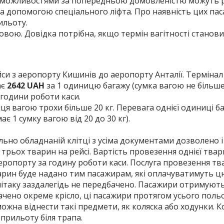
и можливостями за попередньою домовленістю можуть 
за допомогою спеціального ліфта. Про наявність цих па
ильоту.
мовою. Довідка потрібна, якщо термін вагітності станови
йси з аеропорту Кишинів до аеропорту Анталії. Термінал 
ає
2642 UAH
за 1 одиницю багажу (сумка вагою не більше н
 години роботи каси.
 вагою трохи більше 20 кг. Перевага однієї одиниці ба
ає 1 сумку вагою від 20 до 30 кг).
льно обладнаній клітці з усіма документами дозволено і
трьох тварин на рейсі. Вартість провезення однієї тва
аеропорту за годину роботи каси. Послуга провезення тв
арин буде надано тим пасажирам, які оплачуватимуть цю
літаку заздалегідь не передбачено. Пасажири отримують 
дбачено окреме крісло, ці пасажири протягом усього польо
можна віднести такі предмети, як коляска або ходунки. Ко
 прильоту біля трапа.