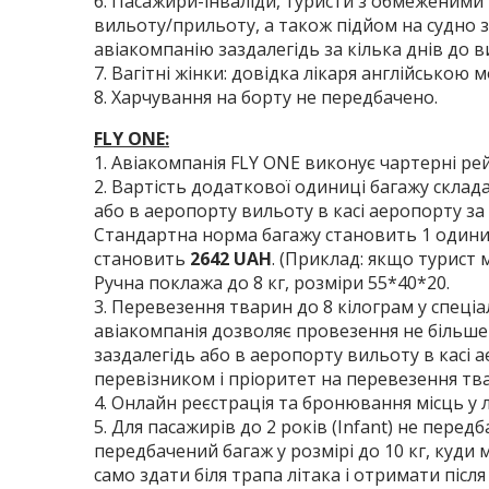
6. Пасажири-інваліди, туристи з обмеженим
вильоту/прильоту, а також підйом на судно 
авіакомпанію заздалегідь за кілька днів до в
7. Вагітні жінки: довідка лікаря англійською 
8. Харчування на борту не передбачено.
FLY ONE:
1. Авіакомпанія FLY ONE виконує чартерні ре
2. Вартість додаткової одиниці багажу склад
або в аеропорту вильоту в касі аеропорту за
Стандартна норма багажу становить 1 одиниця
становить
2642 UAH
. (Приклад: якщо турист м
Ручна поклажа до 8 кг, розміри 55*40*20.
3. Перевезення тварин до 8 кілограм у спеціа
авіакомпанія дозволяє провезення не більше 
заздалегідь або в аеропорту вильоту в касі 
перевізником і пріоритет на перевезення тв
4. Онлайн реєстрація та бронювання місць у 
5. Для пасажирів до 2 років (Infant) не пере
передбачений багаж у розмірі до 10 кг, куди 
само здати біля трапа літака і отримати після