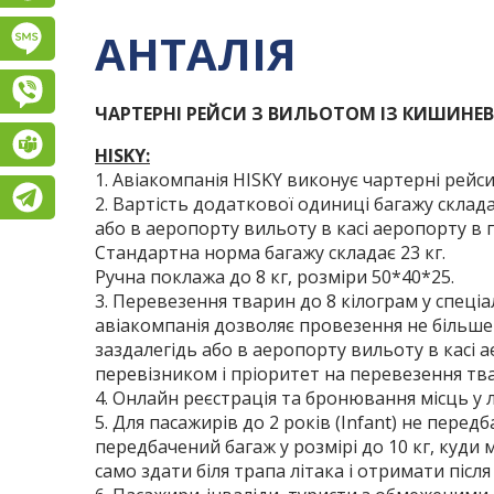
АНТАЛІЯ
Підписатися на SMS розсилку
Viber
ЧАРТЕРНІ РЕЙСИ З ВИЛЬОТОМ ІЗ КИШИНЕВ
Teams
HISKY:
1. Авіакомпанія HISKY виконує чартерні рейси
Telegram
2. Вартість додаткової одиниці багажу склад
або в аеропорту вильоту в касі аеропорту в 
Стандартна норма багажу складає 23 кг.
Ручна поклажа до 8 кг, розміри 50*40*25.
3. Перевезення тварин до 8 кілограм у спеціа
авіакомпанія дозволяє провезення не більше 
заздалегідь або в аеропорту вильоту в касі 
перевізником і пріоритет на перевезення тв
4. Онлайн реєстрація та бронювання місць у 
5. Для пасажирів до 2 років (Infant) не пере
передбачений багаж у розмірі до 10 кг, куди 
само здати біля трапа літака і отримати після