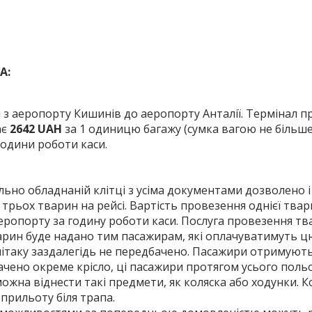
А:
 з аеропорту Кишинів до аеропорту Анталії. Термінал пр
ає
2642 UAH
за 1 одиницю багажу (сумка вагою не більше н
години роботи каси.
льно обладнаній клітці з усіма документами дозволено і
трьох тварин на рейсі. Вартість провезення однієї тва
аеропорту за годину роботи каси. Послуга провезення тв
арин буде надано тим пасажирам, які оплачуватимуть цю
літаку заздалегідь не передбачено. Пасажири отримують 
дбачено окреме крісло, ці пасажири протягом усього польо
можна віднести такі предмети, як коляска або ходунки. Ко
 прильоту біля трапа.