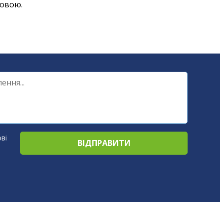
 мовою.
ві