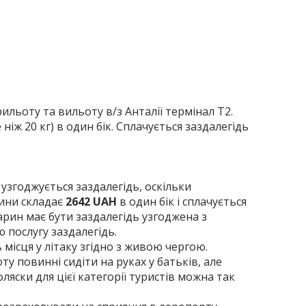
ильоту та вильоту в/з Анталії термінал T2.
іж 20 кг) в один бік. Сплачується заздалегідь
 узгоджується заздалегідь, оскільки
рини складає
2642 UAH
в один бік і сплачується
арин має бути заздалегідь узгоджена з
 послугу заздалегідь.
місця у літаку згідно з живою чергою.
ту повинні сидіти на руках у батьків, але
ляски для цієї категорії туристів можна так