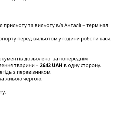
л прильоту та вильоту в/з Анталії – термінал
еропорту перед вильотом у години роботи каси.
 документів дозволено за попереднім
езення тварини –
2642 UAH
в одну сторону.
егідь з перевізником.
я за живою чергою.
оту.