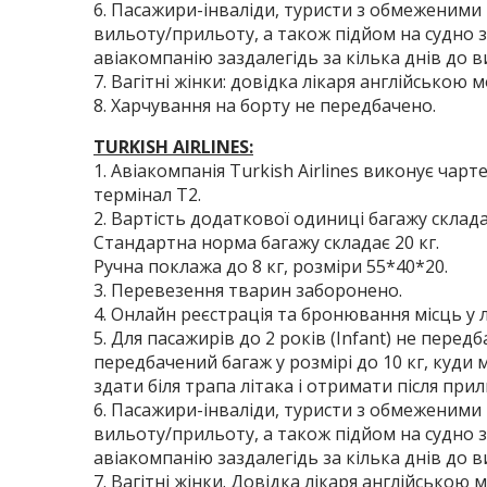
6. Пасажири-інваліди, туристи з обмеженим
вильоту/прильоту, а також підйом на судно 
авіакомпанію заздалегідь за кілька днів до в
7. Вагітні жінки: довідка лікаря англійською 
8. Харчування на борту не передбачено.
TURKISH AIRLINES:
1. Авіакомпанія Turkish Airlines виконує чар
термінал T2.
2. Вартість додаткової одиниці багажу склад
Стандартна норма багажу складає 20 кг.
Ручна поклажа до 8 кг, розміри 55*40*20.
3. Перевезення тварин заборонено.
4. Онлайн реєстрація та бронювання місць у 
5. Для пасажирів до 2 років (Infant) не пере
передбачений багаж у розмірі до 10 кг, куди 
здати біля трапа літака і отримати після прил
6. Пасажири-інваліди, туристи з обмеженим
вильоту/прильоту, а також підйом на судно 
авіакомпанію заздалегідь за кілька днів до в
7. Вагітні жінки. Довідка лікаря англійською 