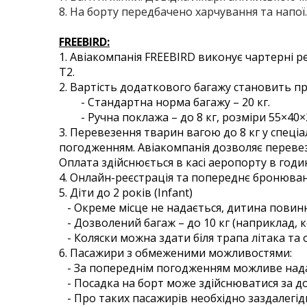
8. На борту передбачено харчування та напої.
FREEBIRD:
1. Авіакомпанія FREEBIRD виконує чартерні р
T2.
2. Вартість додаткового багажу становить 
- Стандартна норма багажу – 20 кг.
- Ручна поклажа – до 8 кг, розміри 55×40×
3. Перевезення тварин вагою до 8 кг у спеці
погодженням. Авіакомпанія дозволяє перевез
Оплата здійснюється в касі аеропорту в год
4. Онлайн-реєстрація та попереднє бронюван
5. Діти до 2 років (Infant)
- Окреме місце не надається, дитина повинн
- Дозволений багаж – до 10 кг (наприклад, к
- Коляски можна здати біля трапа літака та
6. Пасажири з обмеженими можливостями:
- За попереднім погодженням можливе нада
- Посадка на борт може здійснюватися за д
- Про таких пасажирів необхідно заздалегід