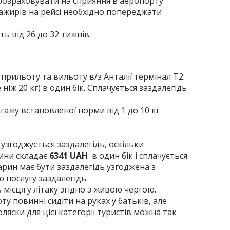
розраховувати на сприяння в аеропорту
сажирів на рейсі необхідно попереджати
ть від 26 до 32 тижнів.
прильоту та вильоту в/з Анталії термінал T2.
іж 20 кг) в один бік. Сплачується заздалегідь
гажу встановленої норми від 1 до 10 кг
 узгоджується заздалегідь, оскільки
рини складає
6341 UAH
в один бік і сплачується
арин має бути заздалегідь узгоджена з
 послугу заздалегідь.
місця у літаку згідно з живою чергою.
ту повинні сидіти на руках у батьків, але
ляски для цієї категорії туристів можна так