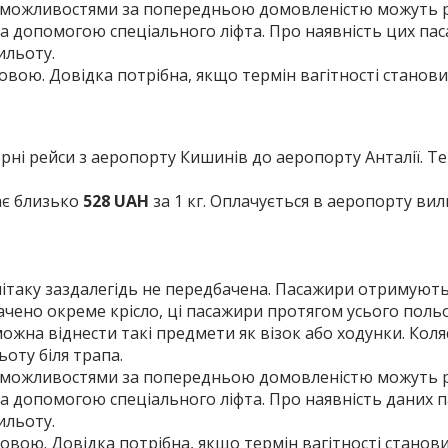
и можливостями за попередньою домовленістю можуть 
за допомогою спеціального ліфта. Про наявність цих па
ильоту.
мовою. Довідка потрібна, якщо термін вагітності станови
терні рейси з аеропорту Кишинів до аеропорту Анталії. Т
ає близько
528 UAH
за 1 кг. Оплачується в аеропорту вил
літаку заздалегідь не передбачена. Пасажири отримують 
дбачено окреме крісло, ці пасажири протягом усього польо
можна віднести такі предмети як візок або ходунки. Коляс
ьоту біля трапа.
и можливостями за попередньою домовленістю можуть 
за допомогою спеціального ліфта. Про наявність даних 
ильоту.
мовою. Довідка потрібна, якщо термін вагітності станови