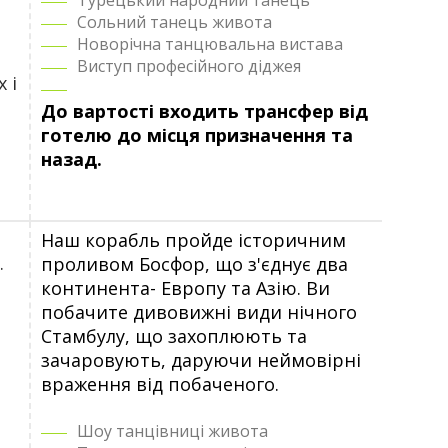
Турецький народний танець
Сольний танець живота
Новорічна танцювальна вистава
Виступ професійного діджея
 і
До вартості входить трансфер від
готелю до місця призначення та
назад.
Наш корабль пройде історичним
.
проливом Босфор, що з'єднує два
континента- Европу та Азію. Ви
побачите дивовижні види нічного
Стамбулу, що захоплюють та
зачаровують, даруючи неймовірні
враження від побаченого.
Шоу танцівниці живота