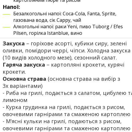
картопляним пюре та рисом
Напої:
Безалкогольні напої: Coca-Cola, Fanta, Sprite,
газована вода, сік Cappy, чай
Алкогольні напої: раки Yeni, пиво Tuborg / Efes
Pilsen, горілка Istanblue, вино
Закуска
– горіхове асорті, кубики сиру, зелені
оливки, помідори черрі, чіпси. Холодна закуска
(10 видів холодного мезе), сезонний салат.
Гаряча закуска
– картопляні крокети, курячі
крокети.
Основна страва
(основна страва на вибір з
3х варіантами)
- Риба на грилі, подається з салатом, цибулею т
лимоном
- Курка грудинка на грилі, подається з рисом,
овочевими гарнірами та смаженою картоплею
- М’ясні кульки на грилі, подаються з рисом,
овочевими гарнірами та смаженою картоплею