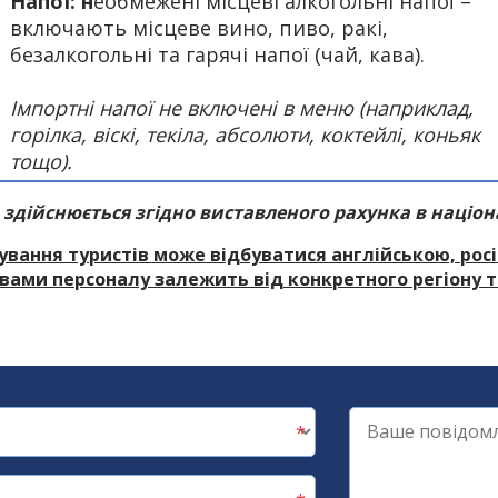
Напої: н
еобмежені місцеві алкогольні напої –
включають місцеве вино, пиво, ракі,
безалкогольні та гарячі напої (чай, кава).
Імпортні напої не включені в меню (наприклад,
горілка, віскі, текіла, абсолюти, коктейлі, коньяк
тощо).
а здійснюється згідно виставленого рахунка в націон
вування туристів може відбуватися англійською, ро
вами персоналу залежить від конкретного регіону т