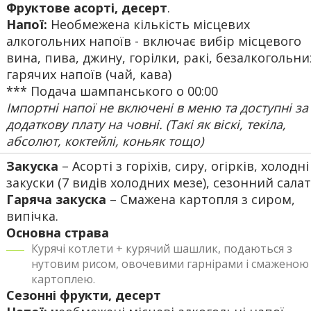
Фруктове асорті, десерт
.
Напої:
Необмежена кількість місцевих
алкогольних напоїв - включає вибір місцевого
вина, пива, джину, горілки, ракі, безалкогольних
гарячих напоїв (чай, кава)
*** Подача шампанського о 00:00
Імпортні напої не включені в меню та доступні за
додаткову плату на човні. (Такі як віскі, текіла,
абсолют, коктейлі, коньяк тощо)
Закуска
– Асорті з горіхів, сиру, огірків, холодні
закуски (7 видів холодних мезе), сезонний салат
Гаряча закуска
– Смажена картопля з сиром,
випічка.
Основна страва
Курячі котлети + курячий шашлик, подаються з
нутовим рисом, овочевими гарнірами і смаженою
картоплею.
Сезонні фрукти, десерт