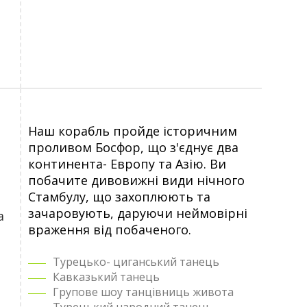
Наш корабль пройде історичним
проливом Босфор, що з'єднує два
континента- Европу та Азію. Ви
побачите дивовижні види нічного
Стамбулу, що захоплюють та
зачаровують, даруючи неймовірні
а
враження від побаченого.
Турецько- циганський танець
Кавказький танець
Групове шоу танцівниць живота