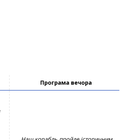
Програма вечора
е
Наш корабль пройде історичним