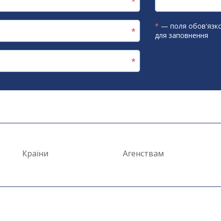
*
— поля обов'язко
для заповнення
Країни
Агенствам