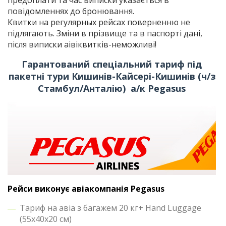
предоплати та час виписки указається в
повідомленнях до бронювання.
Квитки на регулярных рейсах поверненню не
підлягають. Зміни в прізвище та в паспорті дані,
після виписки аівіквитків-неможливі!
Гарантований спеціальний тариф під
пакетні тури Кишинів-Кайсері-Кишинів (ч/з
Стамбул/Анталію) а/к Pegasus
Рейси виконує авіакомпанія Pegasus
Тариф на авіа з багажем 20 кг+ Hand Luggage
(55x40x20 см)