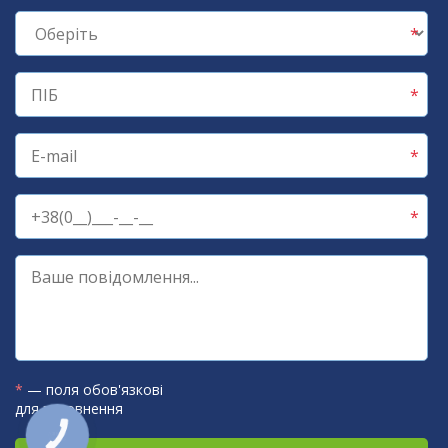
*
— поля обов'язкові
для заповнення
КНОПКА
ЗВ'ЯЗКУ