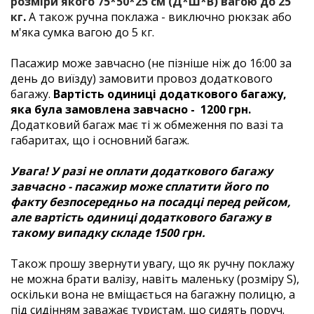
розміри якого 75*50*25 см (Д*Ш*В) вагою до 25
кг
.
А також ручна поклажа - виключно рюкзак або
м'яка сумка вагою до 5 кг.
Пасажир може завчасно (не пізніше ніж до 16:00 за
день до виїзду) замовити провоз додаткового
багажу.
Вартість одиниці додаткового багажу,
яка була замовлена завчасно - 1200 грн.
Додатковий багаж має ті ж обмеження по вазі та
габаритах, що і основний багаж.
Увага! У разі не оплати додаткового багажу
завчасно - пасажир може сплатити його по
факту безпосередньо на посадці перед рейсом,
але вартість одиниці додаткового багажу в
такому випадку складе 1500 грн.
Також прошу звернути увагу, що як ручну поклажу
не можна брати валізу, навіть маленьку (розміру S),
оскільки вона не вміщається на багажну полицю, а
під сидінням заважає туристам, що сидять поруч.