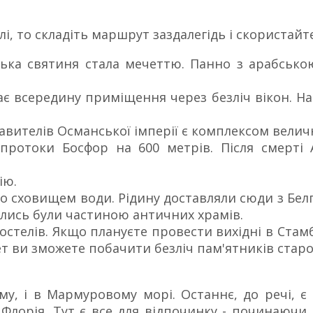
і, то складіть маршрут заздалегідь і скористай
ська святиня стала мечеттю. Панно з арабсько
є всередину приміщення через безліч вікон. На
вителів Османської імперії є комплексом величн
протоки Босфор на 600 метрів. Після смерті
ію.
ло сховищем води. Рідину доставляли сюди з Белг
олись були частиною античних храмів.
і хостелів. Якщо плануєте провести вихідні в Ста
т ви зможете побачити безліч пам'ятників старов
му, і в Мармуровому морі. Останнє, до речі, є
Флорія. Тут є все для відпочинку - починаючи