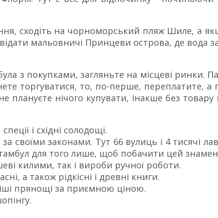
ення, сходіть на чорноморський пляж Шиле, а я
двідати мальовничі Принцеви острова, де вода з
ула з покупками, загляньте на місцеві ринки. 
ете торгуватися, то, по-перше, переплатите, а п
не плануєте нічого купувати, інакше без товару в
спеції і східні солодощі.
за своїми законами. Тут 66 вулиць і 4 тисячі лаво
Стамбул для того лише, щоб побачити цей знаме
еві килими, так і вироби ручної роботи.
ні, а також рідкісні і древні книги.
жіші прянощі за приємною ціною.
опінгу.