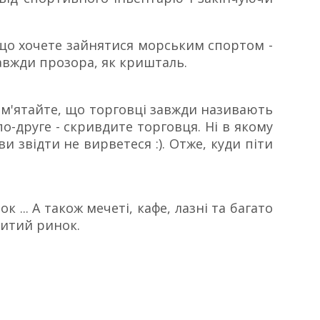
кщо хочете зайнятися морським спортом -
авжди прозора, як кришталь.
Пам'ятайте, що торговці завжди називають
о-друге - скривдите торговця. Ні в якому
и звідти не вирветеся :). Отже, куди піти
к ... А також мечеті, кафе, лазні та багато
нитий ринок.