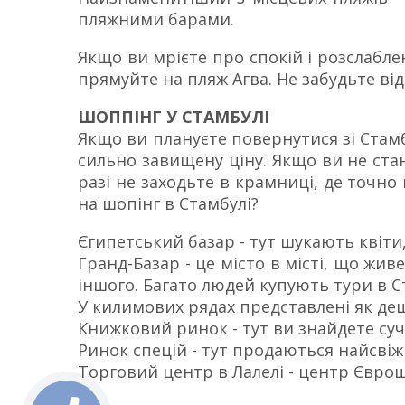
пляжними барами.
Якщо ви мрієте про спокій і розслабл
прямуйте на пляж Агва. Не забудьте ві
ШОППІНГ У СТАМБУЛІ
Якщо ви плануєте повернутися зі Стамб
сильно завищену ціну. Якщо ви не стан
разі не заходьте в крамниці, де точно 
на шопінг в Стамбулі?
Єгипетський базар - тут шукають квіти, 
Гранд-Базар - це місто в місті, що живе 
іншого. Багато людей купують тури в 
У килимових рядах представлені як деш
Книжковий ринок - тут ви знайдете сучас
Ринок спецій - тут продаються найсві
Торговий центр в Лалелі - центр Єврош