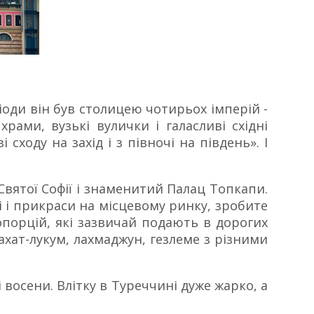
еріоди він був столицею чотирьох імперій -
храми, вузькі вулички і галасливі східні
 сходу на захід і з півночі на південь». І
Святої Софії і знаменитий Палац Топкапи.
щі і прикраси на місцевому ринку, зробите
опорцій, які зазвичай подають в дорогих
ахат-лукум, лахмаджун, гезлеме з різними
 восени. Влітку в Туреччині дуже жарко, а