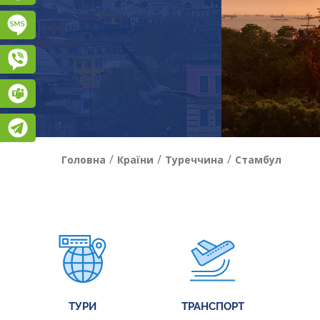
Підписатися на SMS розсилку
Viber
Teams
Telegram
/
/
/
Головна
Країни
Туреччина
Стамбул
ТУРИ
ТРАНСПОРТ