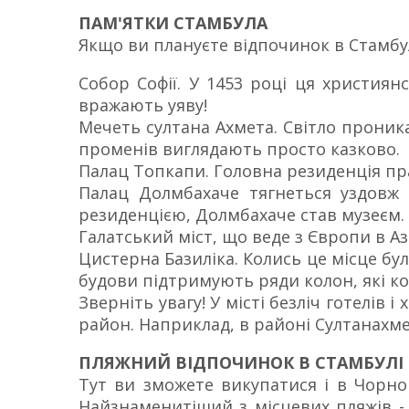
ПАМ'ЯТКИ СТАМБУЛА
Якщо ви плануєте відпочинок в Стамбул
Собор Софії. У 1453 році ця християн
вражають уяву!
Мечеть султана Ахмета. Світло проника
променів виглядають просто казково.
Палац Топкапи. Головна резиденція пра
Палац Долмбахаче тягнеться уздовж 
резиденцією, Долмбахаче став музеєм.
Галатський міст, що веде з Європи в Аз
Цистерна Базиліка. Колись це місце бу
будови підтримують ряди колон, які к
Зверніть увагу! У місті безліч готелів 
район. Наприклад, в районі Султанахме
ПЛЯЖНИЙ ВІДПОЧИНОК В СТАМБУЛІ
Тут ви зможете викупатися і в Чорно
Найзнаменитіший з місцевих пляжів - 