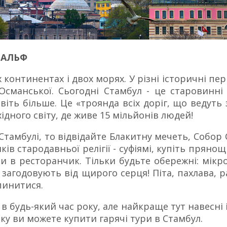
 АЛЬФ
ох континентах і двох морях. У різні історичні п
 Османської. Сьогодні Стамбул - це старовинні 
віть більше. Це «троянда всіх доріг, що ведуть зі
хідного світу, де живе 15 мільйонів людей!
тамбулі, то відвідайте Блакитну мечеть, Собор 
ів стародавньої релігії - суфіямі, купіть пряно
ти в ресторанчик. Тільки будьте обережні: мікр
 загодовують від щирого серця! Піта, пахлава, р
пинитися.
в будь-який час року, але найкраще тут навесні і
ку ви можете купити гарячі тури в Стамбул.