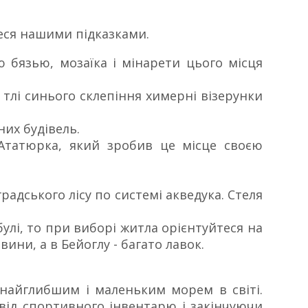
теся нашими підказками.
ю бязью, мозаїка і мінарети цього місця
 тлі синього склепіння химерні візерунки
их будівель.
 Ататюрка, який зробив це місце своєю
радського лісу по системі акведука. Стеля
мбулі, то при виборі житла орієнтуйтеся на
ини, а в Бейоглу - багато лавок.
 найглибшим і маленьким морем в світі.
 від спортивного інвентарю і закінчуючи